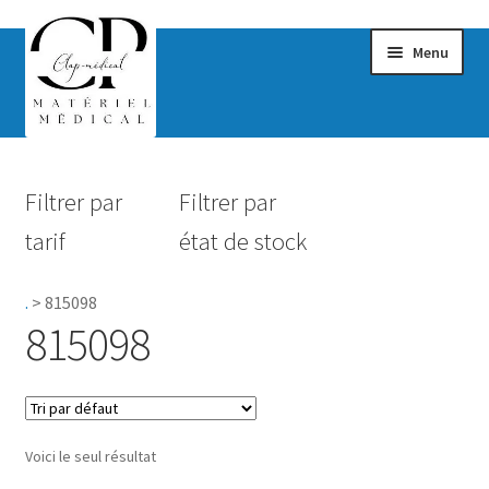
Menu
Confort & Bien-être
Filtrer par
Filtrer par
Hygiène
tarif
état de stock
Mobilité
.
>
815098
Rééducation
815098
Maternité
Accessoires Salle de bain
Voici le seul résultat
Vêtements & Chaussures