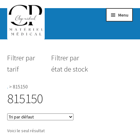
Menu
Confort & Bien-être
Filtrer par
Filtrer par
Hygiène
tarif
état de stock
Mobilité
.
>
815150
Rééducation
815150
Maternité
Accessoires Salle de bain
Voici le seul résultat
Vêtements & Chaussures