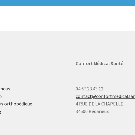
s
Confort Médical Santé
-nous
04.67.23.43.12
o
contact@confortmedicalsa
s orthopédique
4 RUE DE LA CHAPELLE
e
34600 Bédarieux