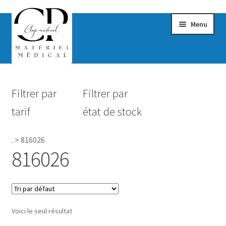
Menu
Confort & Bien-être
Filtrer par
Filtrer par
Hygiène
tarif
état de stock
Mobilité
.
>
816026
Rééducation
816026
Maternité
Accessoires Salle de bain
Voici le seul résultat
Vêtements & Chaussures