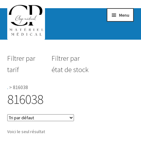
Menu
Confort & Bien-être
Filtrer par
Filtrer par
Hygiène
tarif
état de stock
Mobilité
.
>
816038
Rééducation
816038
Maternité
Accessoires Salle de bain
Voici le seul résultat
Vêtements & Chaussures