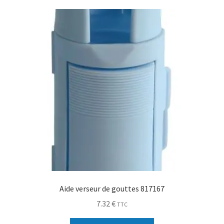
Sécurité
Pro.
0.00 €
Aide verseur de gouttes 817167
7.32
€
TTC