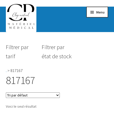
Menu
Confort & Bien-être
Filtrer par
Filtrer par
Hygiène
tarif
état de stock
Mobilité
.
>
817167
Rééducation
817167
Maternité
Accessoires Salle de bain
Voici le seul résultat
Vêtements & Chaussures