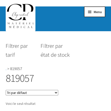
Menu
Confort & Bien-être
Filtrer par
Filtrer par
Hygiène
tarif
état de stock
Mobilité
.
>
819057
Rééducation
819057
Maternité
Accessoires Salle de bain
Voici le seul résultat
Vêtements & Chaussures