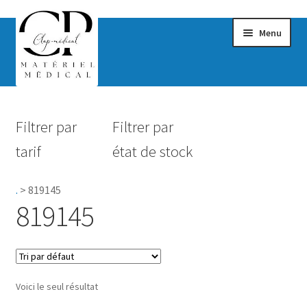
Menu
Confort & Bien-être
Filtrer par
Filtrer par
Hygiène
tarif
état de stock
Mobilité
.
>
819145
Rééducation
819145
Maternité
Accessoires Salle de bain
Voici le seul résultat
Vêtements & Chaussures