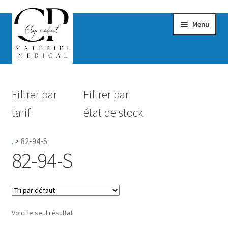
Menu
Confort & Bien-être
Filtrer par
Filtrer par
Hygiène
tarif
état de stock
Mobilité
.
>
82-94-S
Rééducation
82-94-S
Maternité
Accessoires Salle de bain
Voici le seul résultat
Vêtements & Chaussures