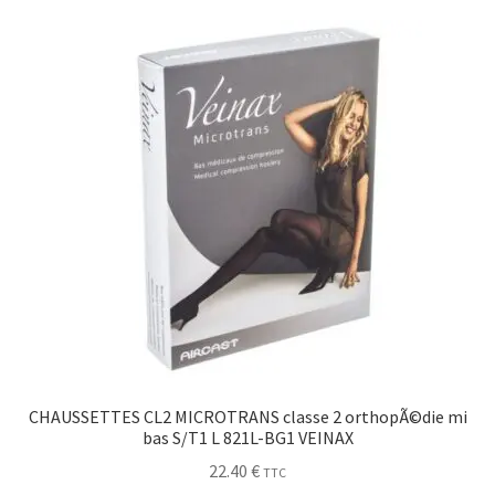
Sécurité
Pro.
0.00 €
CHAUSSETTES CL2 MICROTRANS classe 2 orthopÃ©die mi
bas S/T1 L 821L-BG1 VEINAX
22.40
€
TTC