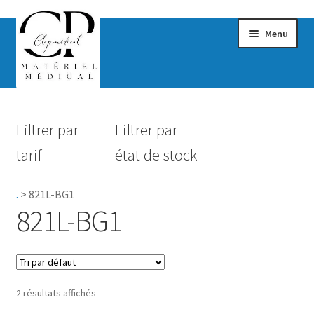
Menu
Confort & Bien-être
Filtrer par
Filtrer par
Hygiène
tarif
état de stock
Mobilité
.
>
821L-BG1
Rééducation
821L-BG1
Maternité
Accessoires Salle de bain
2 résultats affichés
Vêtements & Chaussures