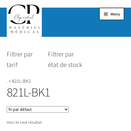
Menu
Confort & Bien-être
Filtrer par
Filtrer par
Hygiène
tarif
état de stock
Mobilité
.
>
821L-BK1
Rééducation
821L-BK1
Maternité
Accessoires Salle de bain
Voici le seul résultat
Vêtements & Chaussures