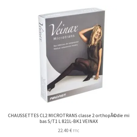
Sécurité
Pro.
0.00 €
CHAUSSETTES CL2 MICROTRANS classe 2 orthopÃ©die mi
bas S/T1 L 821L-BK1 VEINAX
22.40
€
TTC