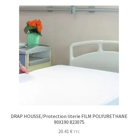
Sécurité
Pro.
0.00 €
DRAP HOUSSE/Protection literie FILM POLYURETHANE
90X190 823075
20.41
€
TTC