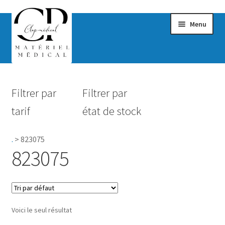
Menu
Confort & Bien-être
Filtrer par
Filtrer par
Hygiène
tarif
état de stock
Mobilité
.
>
823075
Rééducation
823075
Maternité
Accessoires Salle de bain
Voici le seul résultat
Vêtements & Chaussures