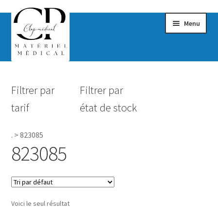
Menu
Confort & Bien-être
Filtrer par
Filtrer par
Hygiène
tarif
état de stock
Mobilité
.
>
823085
Rééducation
823085
Maternité
Accessoires Salle de bain
Voici le seul résultat
Vêtements & Chaussures