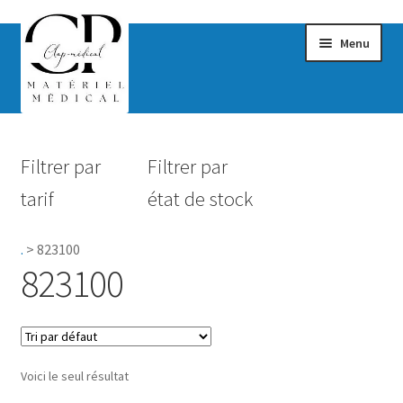
Menu
Confort & Bien-être
Filtrer par
Filtrer par
Hygiène
tarif
état de stock
Mobilité
.
>
823100
Rééducation
823100
Maternité
Accessoires Salle de bain
Voici le seul résultat
Vêtements & Chaussures