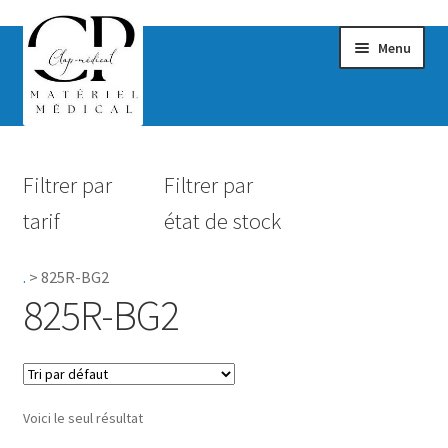
Menu
Confort & Bien-être
Filtrer par
Filtrer par
Hygiène
tarif
état de stock
Mobilité
.
>
825R-BG2
Rééducation
825R-BG2
Maternité
Accessoires Salle de bain
Voici le seul résultat
Vêtements & Chaussures