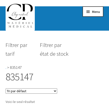
Menu
Confort & Bien-être
Filtrer par
Filtrer par
Hygiène
tarif
état de stock
Mobilité
.
>
835147
Rééducation
835147
Maternité
Accessoires Salle de bain
Voici le seul résultat
Vêtements & Chaussures