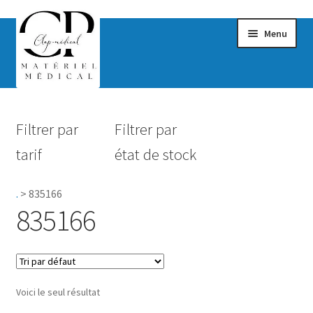
Menu
Confort & Bien-être
Filtrer par
Filtrer par
Hygiène
tarif
état de stock
Mobilité
.
>
835166
Rééducation
835166
Maternité
Accessoires Salle de bain
Voici le seul résultat
Vêtements & Chaussures