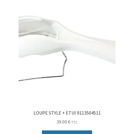
Sécurité
Pro.
0.00 €
LOUPE STYLE + ETUI 9113504511
39.00
€
TTC