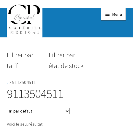
Menu
Confort & Bien-être
Filtrer par
Filtrer par
Hygiène
tarif
état de stock
Mobilité
.
>
9113504511
Rééducation
9113504511
Maternité
Accessoires Salle de bain
Voici le seul résultat
Vêtements & Chaussures