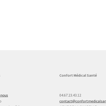
s
Confort Médical Santé
-nous
04.67.23.43.12
o
contact@confortmedicalsa