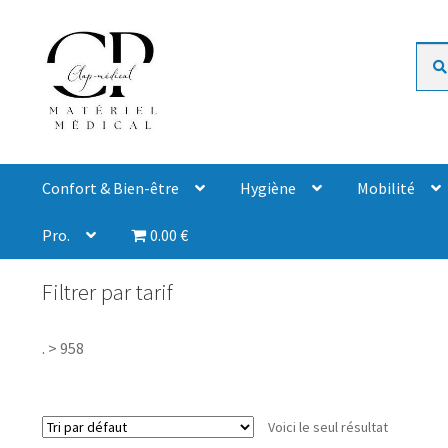
Rech
Confort & Bien-être
Hygiène
Mobilité
Pro.
0.00 €
Filtrer par tarif
.
>
958
Voici le seul résultat