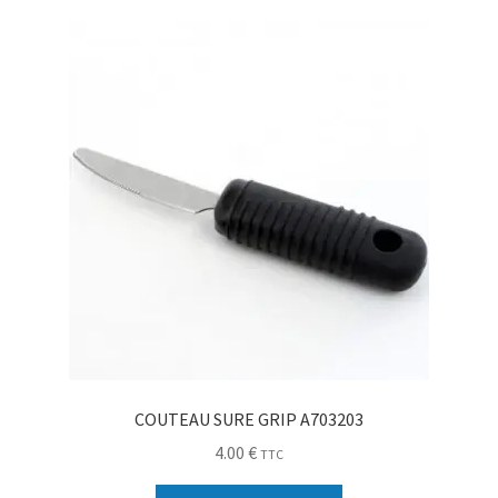
Sécurité
Pro.
0.00 €
COUTEAU SURE GRIP A703203
4.00
€
TTC