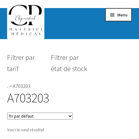
Menu
Confort & Bien-être
Filtrer par
Filtrer par
Hygiène
tarif
état de stock
Mobilité
.
>
A703203
Rééducation
A703203
Maternité
Accessoires Salle de bain
Voici le seul résultat
Vêtements & Chaussures