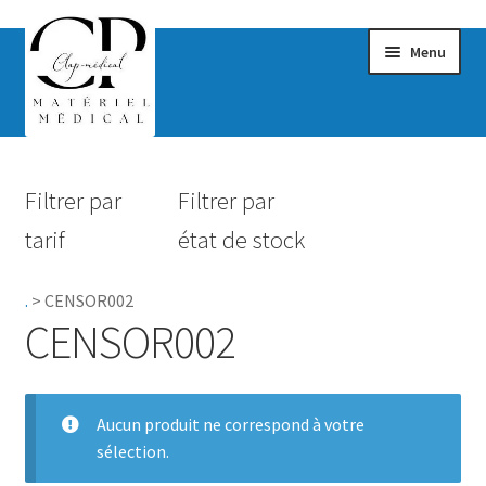
Menu
Confort & Bien-être
Filtrer par
Filtrer par
Hygiène
tarif
état de stock
Mobilité
.
>
CENSOR002
Rééducation
CENSOR002
Maternité
Accessoires Salle de bain
Aucun produit ne correspond à votre
sélection.
Vêtements & Chaussures