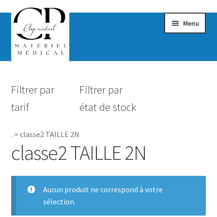
Menu
Confort & Bien-être
Filtrer par
Filtrer par
Hygiène
tarif
état de stock
Mobilité
.
>
classe2 TAILLE 2N
Rééducation
classe2 TAILLE 2N
Maternité
Accessoires Salle de bain
Aucun produit ne correspond à votre
sélection.
Vêtements & Chaussures