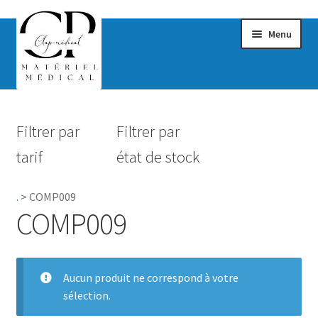
Menu
Confort & Bien-être
Filtrer par
Filtrer par
Hygiène
tarif
état de stock
Mobilité
.
>
COMP009
Rééducation
COMP009
Maternité
Accessoires Salle de bain
Aucun produit ne correspond à votre
sélection.
Vêtements & Chaussures