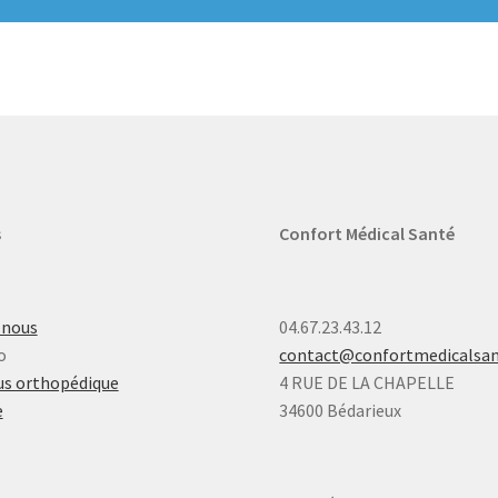
s
Confort Médical Santé
-nous
04.67.23.43.12
o
contact@confortmedicalsa
s orthopédique
4 RUE DE LA CHAPELLE
e
34600 Bédarieux