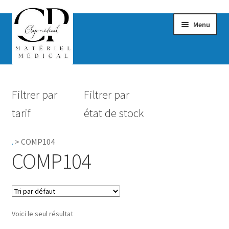
Menu
Confort & Bien-être
Filtrer par
Filtrer par
Hygiène
tarif
état de stock
Mobilité
.
>
COMP104
Rééducation
COMP104
Maternité
Accessoires Salle de bain
Voici le seul résultat
Vêtements & Chaussures