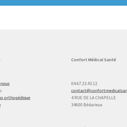
s
Confort Médical Santé
-nous
04.67.23.43.12
o
contact@confortmedicalsa
s orthopédique
4 RUE DE LA CHAPELLE
e
34600 Bédarieux