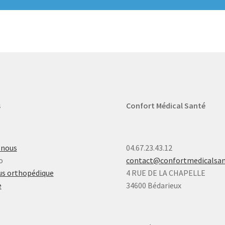
s
Confort Médical Santé
-nous
04.67.23.43.12
o
contact@confortmedicalsa
s orthopédique
4 RUE DE LA CHAPELLE
e
34600 Bédarieux