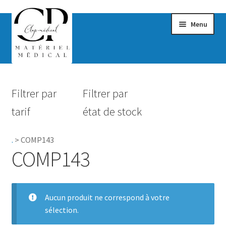
Menu
Confort & Bien-être
Filtrer par
Filtrer par
Hygiène
tarif
état de stock
Mobilité
.
>
COMP143
Rééducation
COMP143
Maternité
Accessoires Salle de bain
Aucun produit ne correspond à votre
sélection.
Vêtements & Chaussures