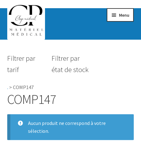
Menu
Confort & Bien-être
Filtrer par
Filtrer par
Hygiène
tarif
état de stock
Mobilité
.
>
COMP147
Rééducation
COMP147
Maternité
Accessoires Salle de bain
Aucun produit ne correspond à votre
sélection.
Vêtements & Chaussures