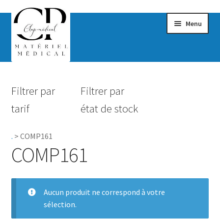
Menu
Confort & Bien-être
Filtrer par
Filtrer par
Hygiène
tarif
état de stock
Mobilité
.
>
COMP161
Rééducation
COMP161
Maternité
Accessoires Salle de bain
Aucun produit ne correspond à votre
sélection.
Vêtements & Chaussures