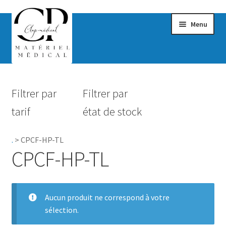
Menu
Confort & Bien-être
Filtrer par
Filtrer par
Hygiène
tarif
état de stock
Mobilité
.
>
CPCF-HP-TL
Rééducation
CPCF-HP-TL
Maternité
Accessoires Salle de bain
Aucun produit ne correspond à votre
sélection.
Vêtements & Chaussures