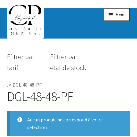
Menu
Confort & Bien-être
Filtrer par
Filtrer par
Hygiène
tarif
état de stock
Mobilité
.
>
DGL-48-48-PF
Rééducation
DGL-48-48-PF
Maternité
Accessoires Salle de bain
Aucun produit ne correspond à votre
sélection.
Vêtements & Chaussures