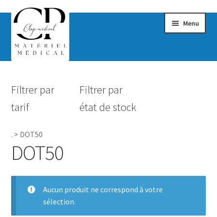
Menu
Confort & Bien-être
Filtrer par
Filtrer par
Hygiène
tarif
état de stock
Mobilité
.
>
DOT50
Rééducation
DOT50
Maternité
Accessoires Salle de bain
Aucun produit ne correspond à votre
sélection.
Vêtements & Chaussures