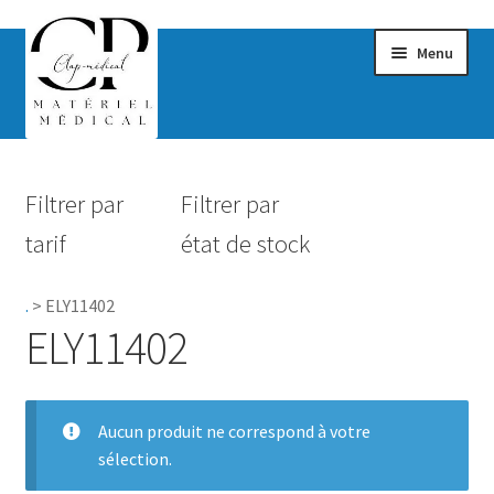
Menu
Confort & Bien-être
Filtrer par
Filtrer par
Hygiène
tarif
état de stock
Mobilité
.
>
ELY11402
Rééducation
ELY11402
Maternité
Accessoires Salle de bain
Aucun produit ne correspond à votre
sélection.
Vêtements & Chaussures