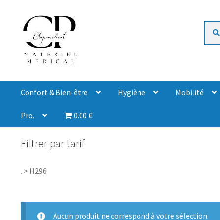
Rech
Confort & Bien-être
Hygiène
Mobilité
Pro.
0.00 €
Filtrer par tarif
.
>
H296
Aucun produit ne correspond à votre sélection.