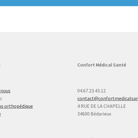
s
Confort Médical Santé
-nous
04.67.23.43.12
o
contact@confortmedicalsa
s orthopédique
4 RUE DE LA CHAPELLE
e
34600 Bédarieux