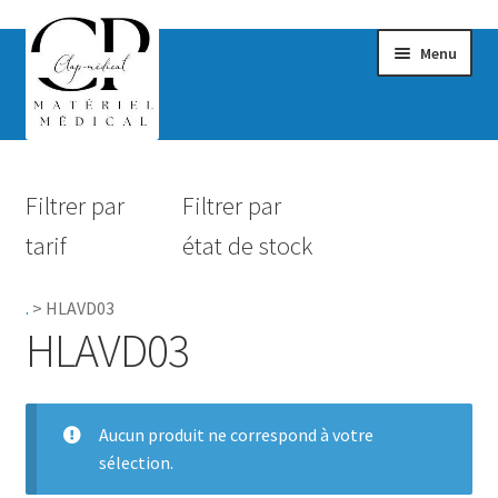
Menu
Confort & Bien-être
Filtrer par
Filtrer par
Hygiène
tarif
état de stock
Mobilité
.
>
HLAVD03
Rééducation
HLAVD03
Maternité
Accessoires Salle de bain
Aucun produit ne correspond à votre
sélection.
Vêtements & Chaussures