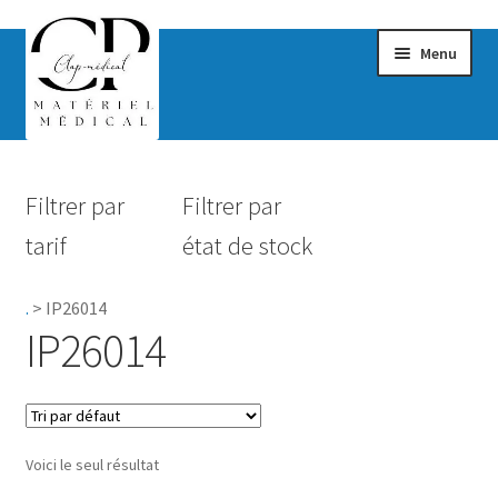
Menu
Confort & Bien-être
Filtrer par
Filtrer par
Hygiène
tarif
état de stock
Mobilité
.
>
IP26014
Rééducation
IP26014
Maternité
Accessoires Salle de bain
Voici le seul résultat
Vêtements & Chaussures