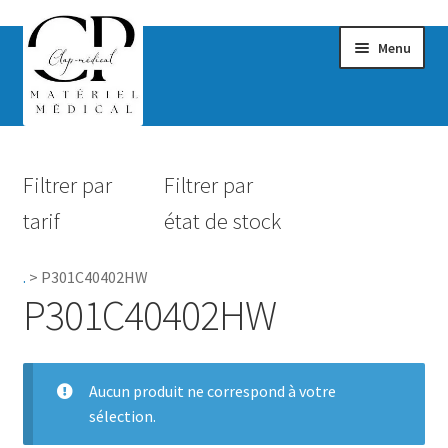
Menu
Confort & Bien-être
Filtrer par
Filtrer par
Hygiène
tarif
état de stock
Mobilité
.
>
P301C40402HW
Rééducation
P301C40402HW
Maternité
Accessoires Salle de bain
Aucun produit ne correspond à votre
sélection.
Vêtements & Chaussures