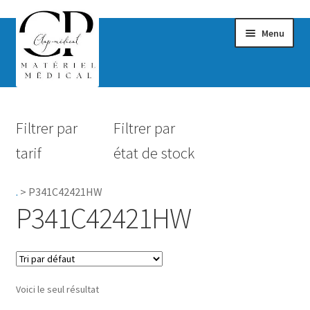
Menu
Confort & Bien-être
Filtrer par
Filtrer par
Hygiène
tarif
état de stock
Mobilité
.
>
P341C42421HW
Rééducation
P341C42421HW
Maternité
Accessoires Salle de bain
Voici le seul résultat
Vêtements & Chaussures