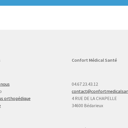
s
Confort Médical Santé
-nous
04.67.23.43.12
o
contact@confortmedicalsa
s orthopédique
4 RUE DE LA CHAPELLE
e
34600 Bédarieux