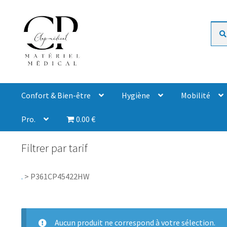
Rech
Confort & Bien-être
Hygiène
Mobilité
Pro.
0.00 €
Filtrer par tarif
.
>
P361CP45422HW
Aucun produit ne correspond à votre sélection.