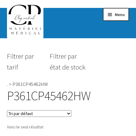
Menu
Confort & Bien-être
Filtrer par
Filtrer par
Hygiène
tarif
état de stock
Mobilité
.
>
P361CP45462HW
Rééducation
P361CP45462HW
Maternité
Accessoires Salle de bain
Voici le seul résultat
Vêtements & Chaussures