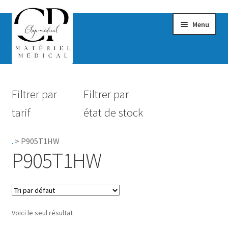
Menu
Confort & Bien-être
Filtrer par
Filtrer par
Hygiène
tarif
état de stock
Mobilité
.
>
P905T1HW
Rééducation
P905T1HW
Maternité
Accessoires Salle de bain
Voici le seul résultat
Vêtements & Chaussures