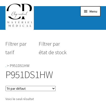
Menu
Confort & Bien-être
Filtrer par
Filtrer par
Hygiène
tarif
état de stock
Mobilité
.
>
P951DS1HW
Rééducation
P951DS1HW
Maternité
Accessoires Salle de bain
Voici le seul résultat
Vêtements & Chaussures