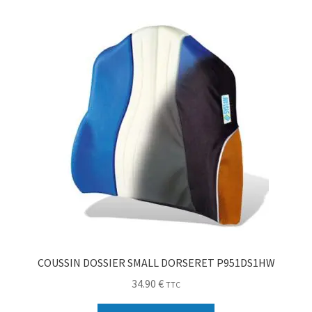
Sécurité
Pro.
0.00 €
COUSSIN DOSSIER SMALL DORSERET P951DS1HW
34.90
€
TTC