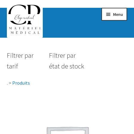
Menu
Confort & Bien-être
Filtrer par
Filtrer par
Hygiène
tarif
état de stock
Mobilité
.
>
Produits
Rééducation
Maternité
Accessoires Salle de bain
Vêtements & Chaussures