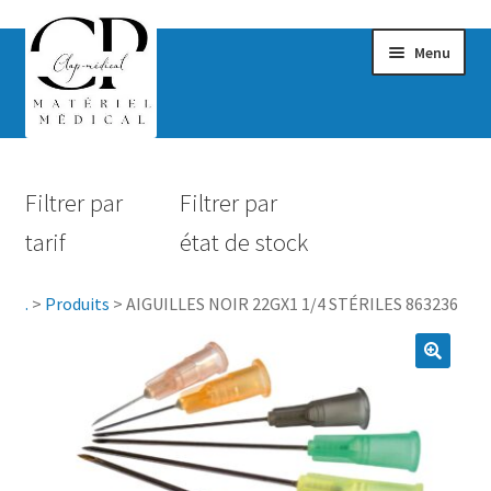
Menu
Confort & Bien-être
Filtrer par
Filtrer par
Hygiène
tarif
état de stock
Mobilité
.
>
Produits
>
AIGUILLES NOIR 22GX1 1/4 STÉRILES 863236
Rééducation
Maternité
Accessoires Salle de bain
Vêtements & Chaussures