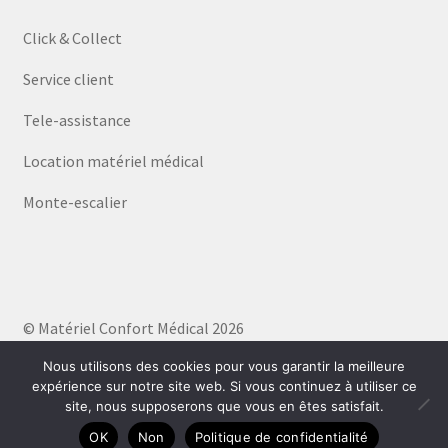
Click & Collect
Service client
Tele-assistance
Location matériel médical
Monte-escalier
© Matériel Confort Médical 2026
Politique de confidentialité
Built with WooCommerce
.
Nous utilisons des cookies pour vous garantir la meilleure
expérience sur notre site web. Si vous continuez à utiliser ce
site, nous supposerons que vous en êtes satisfait.
0
OK
Non
Politique de confidentialité
Recherche