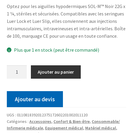
Optez pour les aiguilles hypodermiques SOL-M™ Noir 22G x
1 ¼, stériles et sécurisées. Compatibles avec les seringues
Luer Lock et Luer Slip, elles conviennent aux injections
intramusculaires, intraveineuses et intra-artérielles. Boîte
de 100, marquage CE pour un usage en toute confiance.
Plus que 1 en stock (peut être commandé)
Ajouter au panier
Ajouter au devis
UGS :
0110818392012375172602201002011120
Catégories :
Accessoires
,
Confort & Bien-être
,
Consommable/
Infirmerie médicale
,
Equipement médical
,
Matériel médical
,