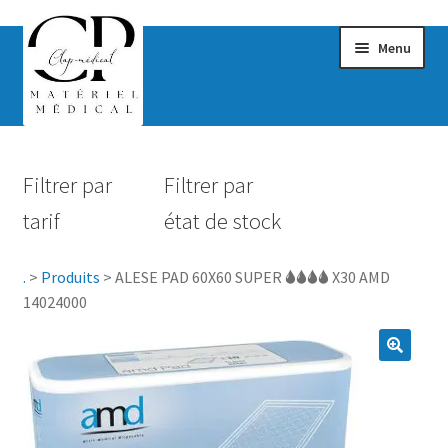
Menu
Confort & Bien-être
Filtrer par
Filtrer par
Hygiène
tarif
état de stock
Mobilité
.
>
Produits
>
ALESE PAD 60X60 SUPER 🌢🌢🌢🌢 X30 AMD
Rééducation
14024000
Maternité
Accessoires Salle de bain
Vêtements & Chaussures