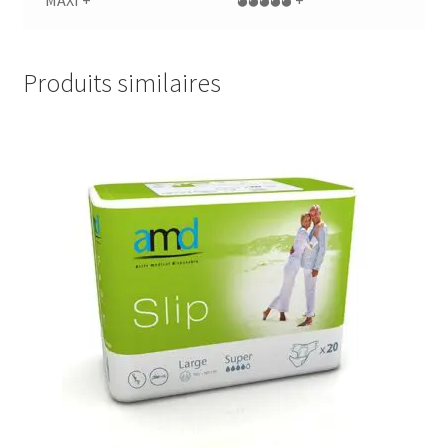
MAXI +
🌢🌢🌢🌢🌢 +
Produits similaires