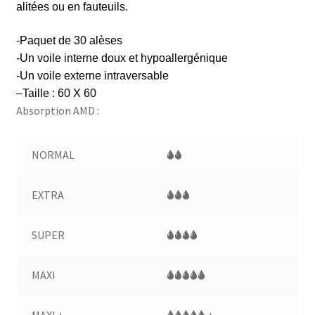
alitées ou en fauteuils.
-Paquet de 30 alèses
-Un voile interne doux et hypoallergénique
-Un voile externe intraversable
–
T
aille :
60 X 60
Absorption AMD :
NORMAL
🌢🌢
EXTRA
🌢🌢🌢
SUPER
🌢🌢🌢🌢
MAXI
🌢🌢🌢🌢🌢