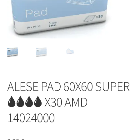
Sécurité
Pro.
0.00 €
ALESE PAD 60X60 SUPER
🌢🌢🌢🌢 X30 AMD
14024000