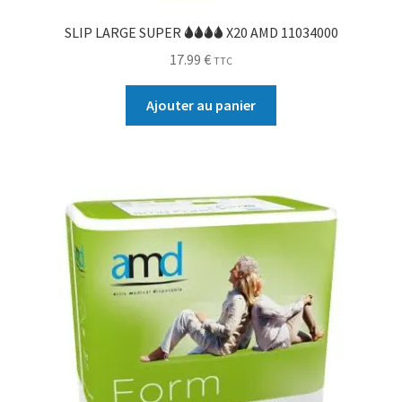
SLIP LARGE SUPER 🌢🌢🌢🌢 X20 AMD 11034000
17.99
€
TTC
Ajouter au panier