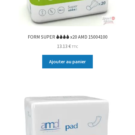
FORM SUPER 🌢🌢🌢🌢 x20 AMD 15004100
13.13
€
TTC
Ajouter au panier