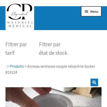
Menu
Confort & Bien-être
Filtrer par
Filtrer par
Hygiène
tarif
état de stock
Mobilité
.
>
Produits
>
Anneau ventouse souple néoprène Sucker
Rééducation
813124
Maternité
Accessoires Salle de bain
Vêtements & Chaussures