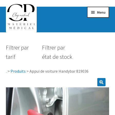
Menu
Confort & Bien-être
Filtrer par
Filtrer par
Hygiène
tarif
état de stock
Mobilité
.
>
Produits
>
Appui de voiture Handybar 819036
Rééducation
Maternité
Accessoires Salle de bain
Vêtements & Chaussures