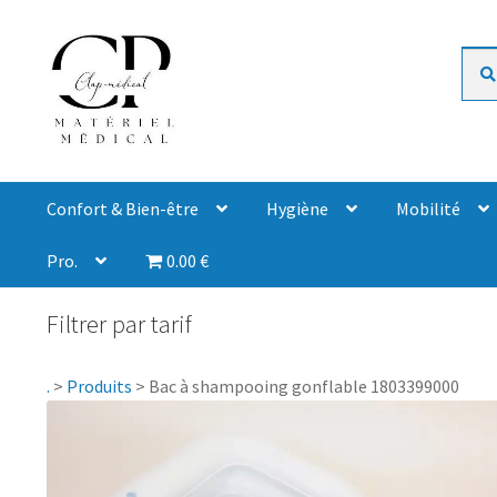
Rech
Confort & Bien-être
Hygiène
Mobilité
Pro.
0.00 €
Filtrer par tarif
.
>
Produits
>
Bac à shampooing gonflable 1803399000