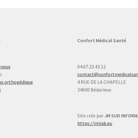
s
Confort Médical Santé
-nous
04.67.23.43.12
o
contact@confortmedicalsa
s orthopédique
4 RUE DE LA CHAPELLE
e
34600 Bédarieux
Site crée par
JM SUD INFORM
https://jmlab.eu