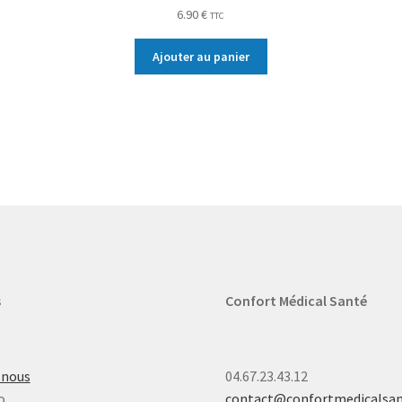
6.90
€
TTC
Ajouter au panier
s
Confort Médical Santé
-nous
04.67.23.43.12
o
contact@confortmedicalsa