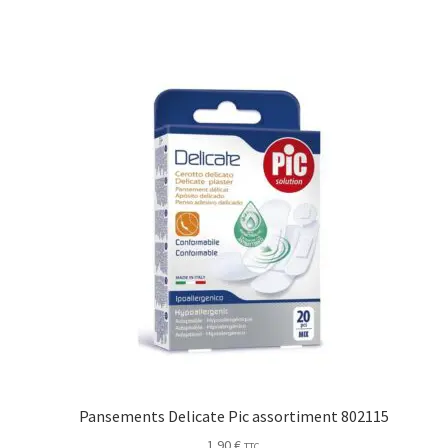
Pansements Delicate Pic assortiment 802115
1.90
€
TTC