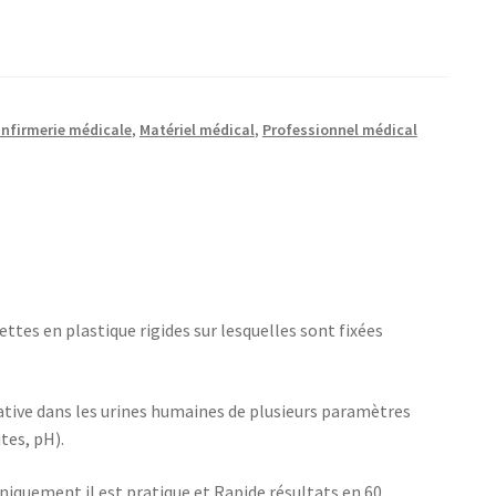
nfirmerie médicale
,
Matériel médical
,
Professionnel médical
tes en plastique rigides sur lesquelles sont fixées
tative dans les urines humaines de plusieurs paramètres
tes, pH).
uniquement il est pratique et Rapide résultats en 60