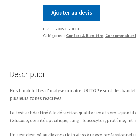
Ajouter au devis
UGS :
370053170118
Catégories :
Confort & Bien-être
,
Consommable/ I
Description
Nos bandelettes d’analyse urinaire URITOP+ sont des bandelet
plusieurs zones réactives.
Le test est destiné à la détection qualitative et semi-quanti
(Glucose, densité spécifique, sang, leucocytes, protéine, nitri
Un test destiné au diagnostic in vitro à usage professionnel 