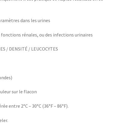
aramètres dans les urines
fonctions rénales, ou des infections urinaires
ITES / DENSITÉ / LEUCOCYTES
condes)
uleur sur le flacon
ée entre 2°C – 30°C (36°F – 86°F).
eler.