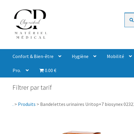
Rech
Confort & Bien-être
Hygiène
Mobilité
Pro.
0.00 €
Filtrer par tarif
.
>
Produits
>
Bandelettes urinaires Uritop+7 biosynex 023