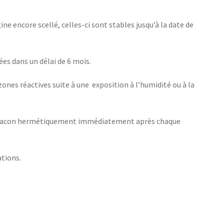
ne encore scellé, celles-ci sont stables jusqu’à la date de
ées dans un délai de 6 mois.
zones réactives suite à une exposition à l’humidité ou à la
 le flacon hermétiquement immédiatement après chaque
tions.